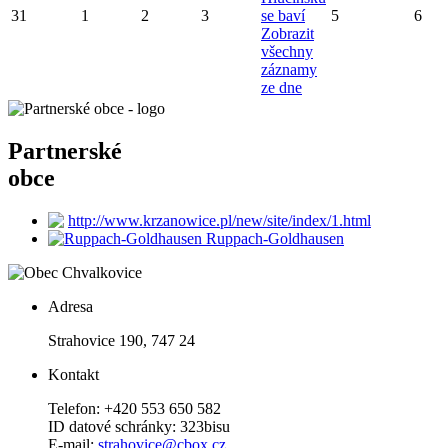
31
1
2
3
se baví
5
6
Zobrazit
všechny
záznamy
ze dne
Partnerské
obce
http://www.krzanowice.pl/new/site/index/1.html
Ruppach-Goldhausen
Adresa
Strahovice 190, 747 24
Kontakt
Telefon: +420 553 650 582
ID datové schránky: 323bisu
E-mail:
strahovice@cbox.cz