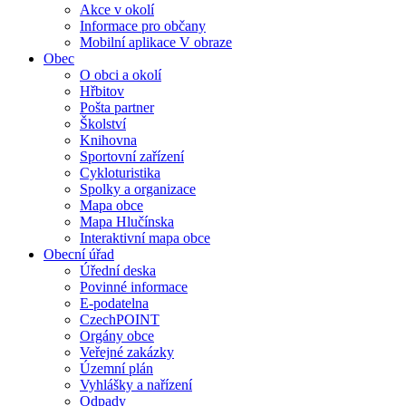
Akce v okolí
Informace pro občany
Mobilní aplikace V obraze
Obec
O obci a okolí
Hřbitov
Pošta partner
Školství
Knihovna
Sportovní zařízení
Cykloturistika
Spolky a organizace
Mapa obce
Mapa Hlučínska
Interaktivní mapa obce
Obecní úřad
Úřední deska
Povinné informace
E-podatelna
CzechPOINT
Orgány obce
Veřejné zakázky
Územní plán
Vyhlášky a nařízení
Odpady