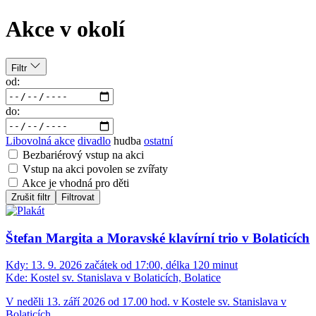
Akce v okolí
Filtr
od:
do:
Libovolná akce
divadlo
hudba
ostatní
Bezbariérový vstup na akci
Vstup na akci povolen se zvířaty
Akce je vhodná pro děti
Zrušit filtr
Filtrovat
Štefan Margita a Moravské klavírní trio v Bolaticích
Kdy:
13. 9. 2026 začátek od 17:00, délka 120 minut
Kde:
Kostel sv. Stanislava v Bolaticích, Bolatice
V neděli 13. září 2026 od 17.00 hod. v Kostele sv. Stanislava v
Bolaticích