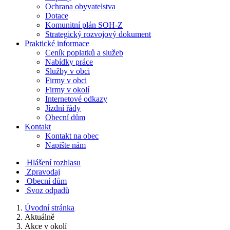
Ochrana obyvatelstva
Dotace
Komunitní plán SOH-Z
Strategický rozvojový dokument
Praktické informace
Ceník poplatků a služeb
Nabídky práce
Služby v obci
Firmy v obci
Firmy v okolí
Internetové odkazy
Jízdní řády
Obecní dům
Kontakt
Kontakt na obec
Napište nám
Hlášení rozhlasu
Zpravodaj
Obecní dům
Svoz odpadů
Úvodní stránka
Aktuálně
Akce v okolí