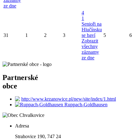
záznamy
ze dne
4
1
Senioři na
Hlučínsku
31
1
2
3
se baví
5
6
Zobrazit
všechny
záznamy
ze dne
Partnerské
obce
http://www.krzanowice.pl/new/site/index/1.html
Ruppach-Goldhausen
Adresa
Strahovice 190, 747 24