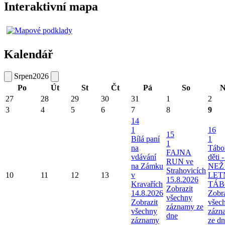
Interaktivní mapa
Kalendář
Srpen
2026
Po
Út
St
Čt
Pá
So
N
27
28
29
30
31
1
2
3
4
5
6
7
8
9
14
1
16
15
Bílá paní
1
1
na
Tábo
FAJNA
vdávání
děti 
RUN ve
na Zámku
NEŽ
Strahovicích
10
11
12
13
v
LET
15.8.2026
Kravařích
TÁB
Zobrazit
14.8.2026
Zobra
všechny
Zobrazit
všec
záznamy ze
všechny
zázn
dne
záznamy
ze d