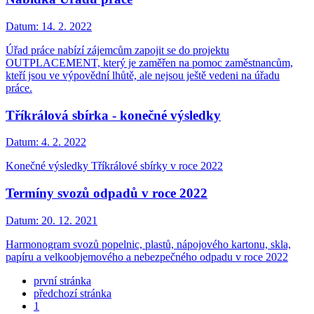
Datum:
14. 2. 2022
Úřad práce nabízí zájemcům zapojit se do projektu
OUTPLACEMENT, který je zaměřen na pomoc zaměstnancům,
kteří jsou ve výpovědní lhůtě, ale nejsou ještě vedeni na úřadu
práce.
Tříkrálová sbírka - konečné výsledky
Datum:
4. 2. 2022
Konečné výsledky Tříkrálové sbírky v roce 2022
Termíny svozů odpadů v roce 2022
Datum:
20. 12. 2021
Harmonogram svozů popelnic, plastů, nápojového kartonu, skla,
papíru a velkoobjemového a nebezpečného odpadu v roce 2022
první stránka
předchozí stránka
1