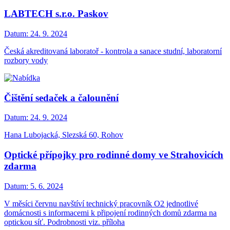
LABTECH s.r.o. Paskov
Datum:
24. 9. 2024
Česká akreditovaná laboratoř - kontrola a sanace studní, laboratorní
rozbory vody
Čištění sedaček a čalounění
Datum:
24. 9. 2024
Hana Lubojacká, Slezská 60, Rohov
Optické přípojky pro rodinné domy ve Strahovicích
zdarma
Datum:
5. 6. 2024
V měsíci červnu navštíví technický pracovník O2 jednotlivé
domácnosti s informacemi k připojení rodinných domů zdarma na
optickou síť. Podrobnosti viz. příloha