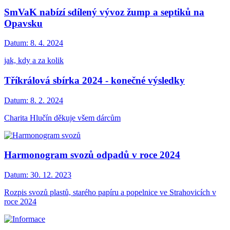
SmVaK nabízí sdílený vývoz žump a septiků na
Opavsku
Datum:
8. 4. 2024
jak, kdy a za kolik
Tříkrálová sbírka 2024 - konečné výsledky
Datum:
8. 2. 2024
Charita Hlučín děkuje všem dárcům
Harmonogram svozů odpadů v roce 2024
Datum:
30. 12. 2023
Rozpis svozů plastů, starého papíru a popelnice ve Strahovicích v
roce 2024