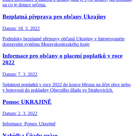
na co je dotace určena.
Bezplatná přeprava pro občany Ukrajiny
Datum:
18. 3. 2022
Podmínky bezplatné přepravy občanů Ukrajiny v Integrovaném
dopravním systému Moravskoslezského kraje
Informace pro občany o placení poplatků v roce
2022
Datum:
7. 3. 2022
Splatnost poplatků v roce 2022 do konce března na účet obce nebo
v hotovosti do pokladny Obecního úřadu ve Strahovicích.
Pomoc UKRAJINĚ
Datum:
2. 3. 2022
Informace_Pomoc Ukrajině
Nabídka Úřadu práce