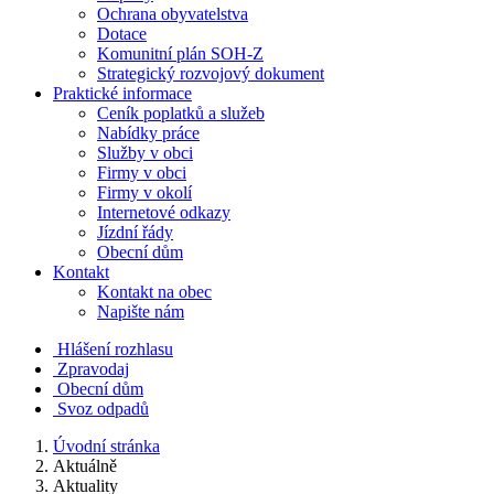
Ochrana obyvatelstva
Dotace
Komunitní plán SOH-Z
Strategický rozvojový dokument
Praktické informace
Ceník poplatků a služeb
Nabídky práce
Služby v obci
Firmy v obci
Firmy v okolí
Internetové odkazy
Jízdní řády
Obecní dům
Kontakt
Kontakt na obec
Napište nám
Hlášení rozhlasu
Zpravodaj
Obecní dům
Svoz odpadů
Úvodní stránka
Aktuálně
Aktuality