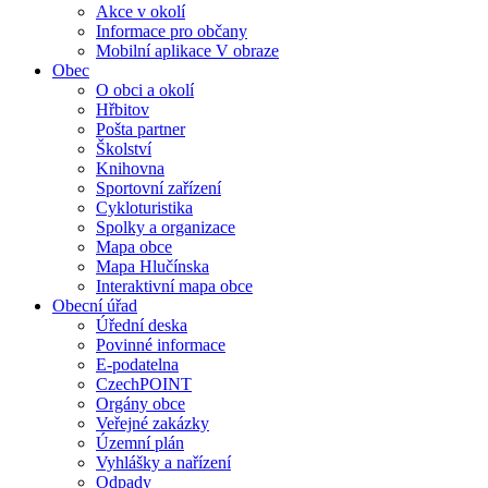
Akce v okolí
Informace pro občany
Mobilní aplikace V obraze
Obec
O obci a okolí
Hřbitov
Pošta partner
Školství
Knihovna
Sportovní zařízení
Cykloturistika
Spolky a organizace
Mapa obce
Mapa Hlučínska
Interaktivní mapa obce
Obecní úřad
Úřední deska
Povinné informace
E-podatelna
CzechPOINT
Orgány obce
Veřejné zakázky
Územní plán
Vyhlášky a nařízení
Odpady