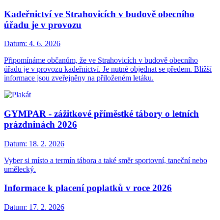
Kadeřnictví ve Strahovicích v budově obecního
úřadu je v provozu
Datum:
4. 6. 2026
Připomínáme občanům, že ve Strahovicích v budově obecního
úřadu je v provozu kadeřnictví. Je nutné objednat se předem. Bližší
informace jsou zveřejněny na přiloženém letáku.
GYMPAR - zážitkové příměstké tábory o letních
prázdninách 2026
Datum:
18. 2. 2026
Vyber si místo a termín tábora a také směr sportovní, taneční nebo
umělecký.
Informace k placení poplatků v roce 2026
Datum:
17. 2. 2026