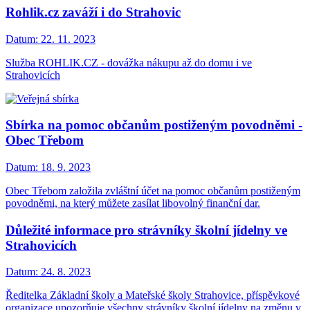
Rohlik.cz zaváží i do Strahovic
Datum:
22. 11. 2023
Služba ROHLIK.CZ - dovážka nákupu až do domu i ve
Strahovicích
Sbírka na pomoc občanům postiženým povodněmi -
Obec Třebom
Datum:
18. 9. 2023
Obec Třebom založila zvláštní účet na pomoc občanům postiženým
povodněmi, na který můžete zasílat libovolný finanční dar.
Důležité informace pro strávníky školní jídelny ve
Strahovicích
Datum:
24. 8. 2023
Ředitelka Základní školy a Mateřské školy Strahovice, příspěvkové
organizace upozorňuje všechny strávníky školní jídelny na změnu v