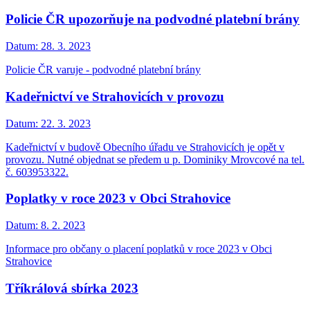
Policie ČR upozorňuje na podvodné platební brány
Datum:
28. 3. 2023
Policie ČR varuje - podvodné platební brány
Kadeřnictví ve Strahovicích v provozu
Datum:
22. 3. 2023
Kadeřnictví v budově Obecního úřadu ve Strahovicích je opět v
provozu. Nutné objednat se předem u p. Dominiky Mrovcové na tel.
č. 603953322.
Poplatky v roce 2023 v Obci Strahovice
Datum:
8. 2. 2023
Informace pro občany o placení poplatků v roce 2023 v Obci
Strahovice
Tříkrálová sbírka 2023