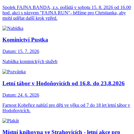
Spolek FAJNA BANDA, z.s. pořádá v sobotu 15. 8. 2026 od 16.00
hod. akci s názvem "FAJNA RUN"- běžíme pro Christianka, aby
mohl udělat další krok vpřed.
Kominictví Pustka
Datum:
15. 7. 2026
Nabídka kominických služeb
Letní tábor v Hodoňovicích od 16.8. do 23.8.2026
Datum:
24. 6. 2026
Farnost Kobeřice nabízí pro děti ve věku od 7 do 18 let letní tábor v
Hodoňovicích.
Místní knihovna ve Strahovicích - letní akce pro