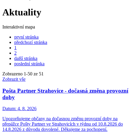
Aktuality
Interaktivní mapa
první stránka
předchozí stránka
1
2
další stránka
poslední stránka
Zobrazeno
1
-
50
ze 51
Zobrazit vše
Pošta Partner Strahovice - dočasná změna provozní
doby
Datum:
4. 8. 2026
Upozorňujeme občany na dočasnou změnu provozní doby na
přepážce Pošty Partner ve Strahovicích v týdnu od 10.8.2026 do
14.8.2026 z důvodu dovolené. Děkujeme za pochopení.