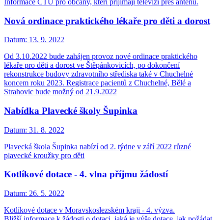
Informace ČTÚ pro občany, kteří přijímají televizi přes anténu.
Nová ordinace praktického lékaře pro děti a dorost
Datum:
13. 9. 2022
Od 3.10.2022 bude zahájen provoz nové ordinace praktického
lékaře pro děti a dorost ve Štěpánkovicích, po dokončení
rekonstrukce budovy zdravotního střediska také v Chuchelné
koncem roku 2023. Registrace pacientů z Chuchelné, Bělé a
Strahovic bude možný od 21.9.2022
Nabídka Plavecké školy Šupinka
Datum:
31. 8. 2022
Plavecká škola Šupinka nabízí od 2. týdne v září 2022 různé
plavecké kroužky pro děti
Kotlíkové dotace - 4. vlna příjmu žádostí
Datum:
26. 5. 2022
Kotlíkové dotace v Moravskoslezském kraji - 4. výzva.
Bližší informace k žádosti o dotaci, jaká je výše dotace, jak požádat,