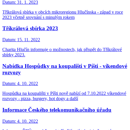
Datum:
31. 1. 2023
Tříkrálová sbírka v obcích mikroregionu Hlučínska - západ v roce
2023 včetně srovnání s minulým rokem
Tříkrálová sbírka 2023
Datum:
15. 11. 2022
Charita Hlučín informuje o možnostech, jak přispět do Tříkrálové
sbírky 2023.
Nabídka Hospůdky na koupališti v Píšti - víkendové
rozvozy
Datum:
4. 10. 2022
Hospůdka na koupališti v Píšti nově nabízí od 7.10.2022 víkendové
rozvozy - pizza, burgery, hot dogy a další
Informace Českého telekomunikačního úřadu
Datum:
4. 10. 2022