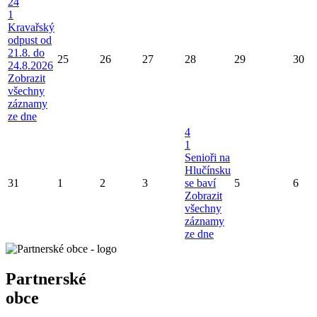
24
1
Kravařský
odpust od
21.8. do
25
26
27
28
29
30
24.8.2026
Zobrazit
všechny
záznamy
ze dne
4
1
Senioři na
Hlučínsku
31
1
2
3
se baví
5
6
Zobrazit
všechny
záznamy
ze dne
Partnerské
obce