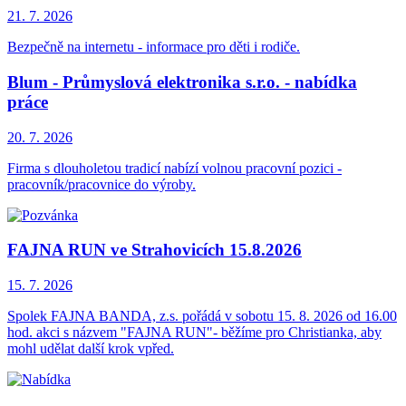
21. 7.
2026
Bezpečně na internetu - informace pro děti i rodiče.
Blum - Průmyslová elektronika s.r.o. - nabídka
práce
20. 7.
2026
Firma s dlouholetou tradicí nabízí volnou pracovní pozici -
pracovník/pracovnice do výroby.
FAJNA RUN ve Strahovicích 15.8.2026
15. 7.
2026
Spolek FAJNA BANDA, z.s. pořádá v sobotu 15. 8. 2026 od 16.00
hod. akci s názvem "FAJNA RUN"- běžíme pro Christianka, aby
mohl udělat další krok vpřed.