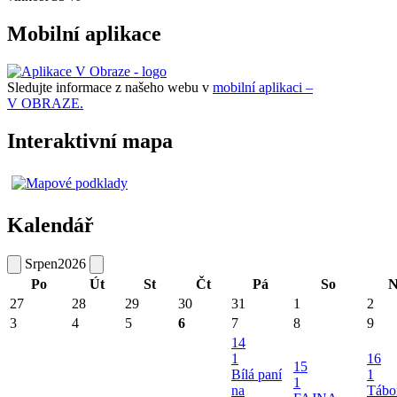
Mobilní aplikace
Sledujte informace z našeho webu v
mobilní aplikaci –
V OBRAZE.
Interaktivní mapa
Kalendář
Srpen
2026
Po
Út
St
Čt
Pá
So
N
27
28
29
30
31
1
2
3
4
5
6
7
8
9
14
1
16
15
Bílá paní
1
1
na
Tábo