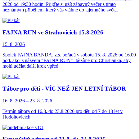
2026 od 19:30 hodin. Přijďte si užít zábavný večer s tímto
neznámým příběhem, který vás vtáhne do tajemného světa.
FAJNA RUN ve Strahovicích 15.8.2026
15. 8.
2026
Spolek FAJNA BANDA, z.s. pořádá v sobotu 15. 8. 2026 od 16.00
hod. akci s názvem "FAJNA RUN"- běžíme pro Christianka, aby
mohl udělat další krok vpřed.
Tábor pro děti - VÍC NEŽ JEN LETNÍ TÁBOR
16. 8.
2026
–
23. 8.
2026
Termín tábora od 16.8. do 23.8.2026 pro děti od 7 do 18 let v
Hodoňovicích.