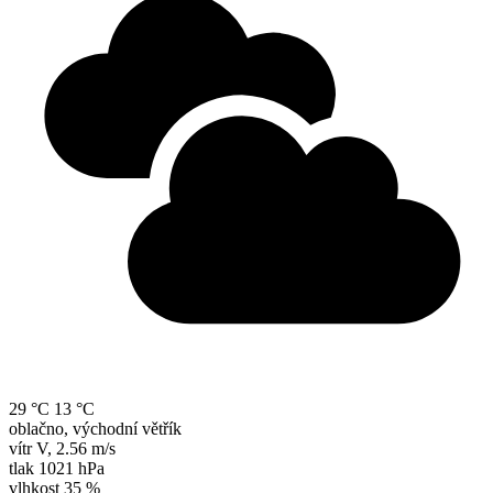
29 °C
13 °C
oblačno, východní větřík
vítr
V
,
2.56 m/s
tlak
1021 hPa
vlhkost
35 %