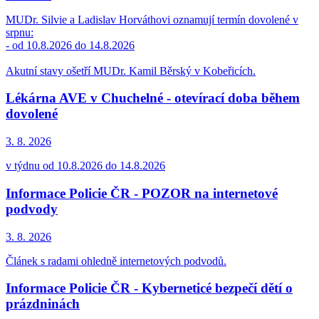
MUDr. Silvie a Ladislav Horváthovi oznamují termín dovolené v
srpnu:
- od 10.8.2026 do 14.8.2026
Akutní stavy ošetří MUDr. Kamil Běrský v Kobeřicích.
Lékárna AVE v Chuchelné - otevírací doba během
dovolené
3. 8.
2026
v týdnu od 10.8.2026 do 14.8.2026
Informace Policie ČR - POZOR na internetové
podvody
3. 8.
2026
Článek s radami ohledně internetových podvodů.
Informace Policie ČR - Kyberneticé bezpečí dětí o
prázdninách