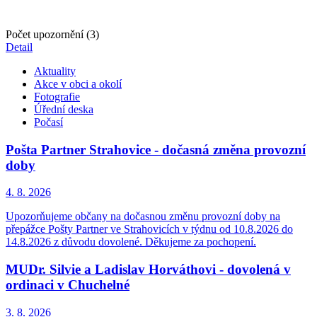
Počet upozornění (3)
Detail
Aktuality
Akce v obci a okolí
Fotografie
Úřední deska
Počasí
Pošta Partner Strahovice - dočasná změna provozní
doby
4. 8.
2026
Upozorňujeme občany na dočasnou změnu provozní doby na
přepážce Pošty Partner ve Strahovicích v týdnu od 10.8.2026 do
14.8.2026 z důvodu dovolené. Děkujeme za pochopení.
MUDr. Silvie a Ladislav Horváthovi - dovolená v
ordinaci v Chuchelné
3. 8.
2026