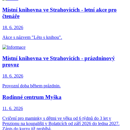
Místní knihovna ve Strahovicích - letní akce pro
čtenáře
18. 6.
2026
Akce s názvem "Léto s knihou".
Místní knihovna ve Strahovicích - prázdninový
provoz
18. 6.
2026
Provozní doba během prázdnin.
Rodinné centrum Myška
11. 6.
2026
Cvičení pro maminky s dětmi ve věku od 6 týdnů do 3 let v
Penzionu na koupališti v Bolaticích od září 2026 do ledna 2027.
Zápis do kurzu již probíhá.