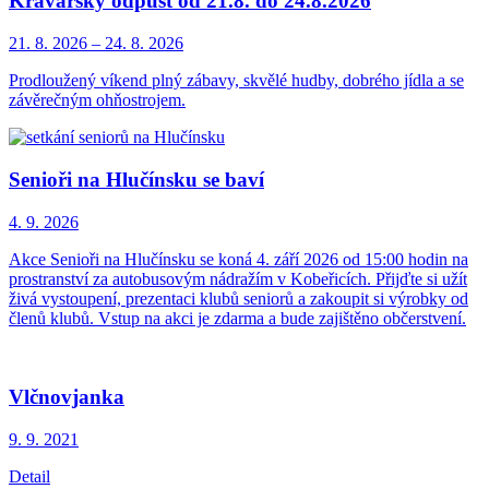
Kravařský odpust od 21.8. do 24.8.2026
21. 8.
2026
–
24. 8.
2026
Prodloužený víkend plný zábavy, skvělé hudby, dobrého jídla a se
závěrečným ohňostrojem.
Senioři na Hlučínsku se baví
4. 9.
2026
Akce Senioři na Hlučínsku se koná 4. září 2026 od 15:00 hodin na
prostranství za autobusovým nádražím v Kobeřicích. Přijďte si užít
živá vystoupení, prezentaci klubů seniorů a zakoupit si výrobky od
členů klubů. Vstup na akci je zdarma a bude zajištěno občerstvení.
Vlčnovjanka
9. 9.
2021
Detail