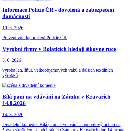
Informace Policie ČR - dovolená a zabezpečení
domácnosti
10. 6.
2026
Preventivní doporučení Policie ČR
Výrobní firmy v Bolaticích hledají šikovné ruce
8. 6.
2026
výroba lan, šňůr, velkoobjemových vaků a dalších textilních
výrobků
Bílá paní na vdávání na Zámku v Kravařích
14.8.2026
14. 8.
2026
Divadelní komedie 'Bílá paní na vdávání' s opravdovými herci a
živým strašidlem se odehraje na Zámku v Kravařích dne 14. srpna