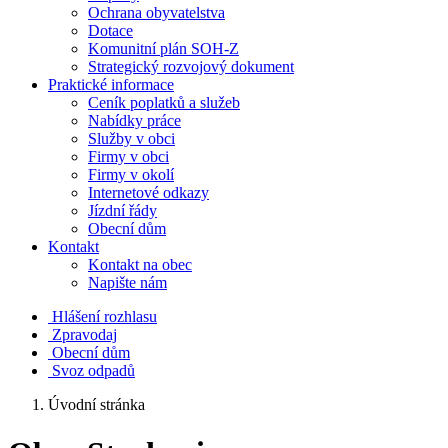
Ochrana obyvatelstva
Dotace
Komunitní plán SOH-Z
Strategický rozvojový dokument
Praktické informace
Ceník poplatků a služeb
Nabídky práce
Služby v obci
Firmy v obci
Firmy v okolí
Internetové odkazy
Jízdní řády
Obecní dům
Kontakt
Kontakt na obec
Napište nám
Hlášení rozhlasu
Zpravodaj
Obecní dům
Svoz odpadů
Úvodní stránka