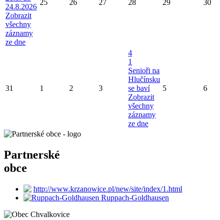
25
26
27
28
29
30
24.8.2026
Zobrazit
všechny
záznamy
ze dne
4
1
Senioři na
Hlučínsku
31
1
2
3
se baví
5
6
Zobrazit
všechny
záznamy
ze dne
Partnerské
obce
http://www.krzanowice.pl/new/site/index/1.html
Ruppach-Goldhausen