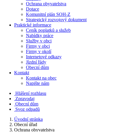
Ochrana obyvatelstva
Dotace
Komunitní plán SOH-Z
Strategický rozvojový dokument
Praktické informace
Ceník poplatků a služeb
Nabídky práce
Služby v obci
Firmy v obci
Firmy v okolí
Internetové odkazy
Jízdní řády
Obecní dům
Kontakt
Kontakt na obec
Napište nám
Hlášení rozhlasu
Zpravodaj
Obecní dům
Svoz odpadů
Úvodní stránka
Obecní úřad
Ochrana obyvatelstva