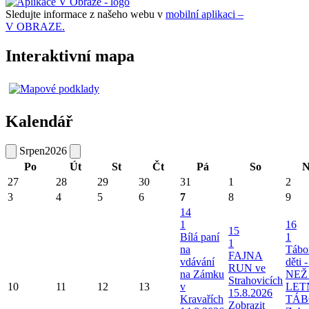
Sledujte informace z našeho webu v
mobilní aplikaci –
V OBRAZE.
Interaktivní mapa
Kalendář
Srpen
2026
Po
Út
St
Čt
Pá
So
N
27
28
29
30
31
1
2
3
4
5
6
7
8
9
14
1
16
15
Bílá paní
1
1
na
Tábo
FAJNA
vdávání
děti 
RUN ve
na Zámku
NEŽ
Strahovicích
10
11
12
13
v
LET
15.8.2026
Kravařích
TÁB
Zobrazit