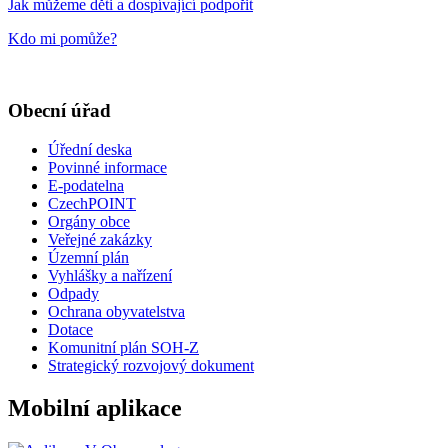
Jak můžeme děti a dospívající podpořit
Kdo mi pomůže?
Obecní úřad
Úřední deska
Povinné informace
E-podatelna
CzechPOINT
Orgány obce
Veřejné zakázky
Územní plán
Vyhlášky a nařízení
Odpady
Ochrana obyvatelstva
Dotace
Komunitní plán SOH-Z
Strategický rozvojový dokument
Mobilní aplikace