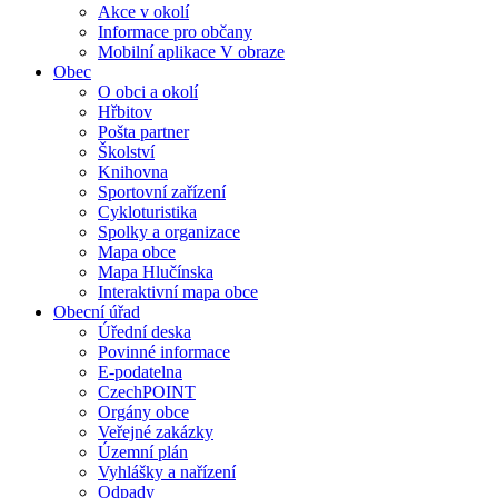
Akce v okolí
Informace pro občany
Mobilní aplikace V obraze
Obec
O obci a okolí
Hřbitov
Pošta partner
Školství
Knihovna
Sportovní zařízení
Cykloturistika
Spolky a organizace
Mapa obce
Mapa Hlučínska
Interaktivní mapa obce
Obecní úřad
Úřední deska
Povinné informace
E-podatelna
CzechPOINT
Orgány obce
Veřejné zakázky
Územní plán
Vyhlášky a nařízení
Odpady