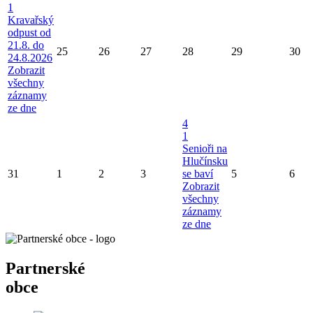
1
Kravařský
odpust od
21.8. do
25
26
27
28
29
30
24.8.2026
Zobrazit
všechny
záznamy
ze dne
4
1
Senioři na
Hlučínsku
31
1
2
3
se baví
5
6
Zobrazit
všechny
záznamy
ze dne
Partnerské
obce