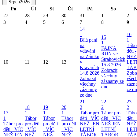
Srpen
2026
Po
Út
St
Čt
Pá
So
N
27
28
29
30
31
1
2
3
4
5
6
7
8
9
14
1
16
15
Bílá paní
1
1
na
Tábo
FAJNA
vdávání
děti 
RUN ve
na Zámku
NEŽ
Strahovicích
10
11
12
13
v
LET
15.8.2026
Kravařích
TÁB
Zobrazit
14.8.2026
Zobra
všechny
Zobrazit
všec
záznamy ze
všechny
zázn
dne
záznamy
ze d
ze dne
21
22
23
18
19
20
2
2
2
17
1
1
1
Tábor pro
Tábor pro
Tábo
1
Tábor
Tábor
Tábor
děti - VÍC
děti - VÍC
děti 
Tábor pro
pro děti
pro děti
pro děti
NEŽ JEN
NEŽ JEN
NEŽ
děti - VÍC
- VÍC
- VÍC
- VÍC
LETNÍ
LETNÍ
LET
NEŽ JEN
NEŽ
NEŽ
NEŽ
TÁBOR
TÁBOR
TÁB