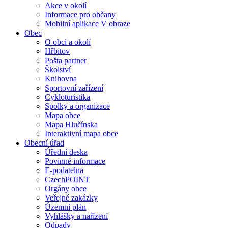
Akce v okolí
Informace pro občany
Mobilní aplikace V obraze
Obec
O obci a okolí
Hřbitov
Pošta partner
Školství
Knihovna
Sportovní zařízení
Cykloturistika
Spolky a organizace
Mapa obce
Mapa Hlučínska
Interaktivní mapa obce
Obecní úřad
Úřední deska
Povinné informace
E-podatelna
CzechPOINT
Orgány obce
Veřejné zakázky
Územní plán
Vyhlášky a nařízení
Odpady