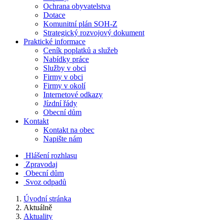
Ochrana obyvatelstva
Dotace
Komunitní plán SOH-Z
Strategický rozvojový dokument
Praktické informace
Ceník poplatků a služeb
Nabídky práce
Služby v obci
Firmy v obci
Firmy v okolí
Internetové odkazy
Jízdní řády
Obecní dům
Kontakt
Kontakt na obec
Napište nám
Hlášení rozhlasu
Zpravodaj
Obecní dům
Svoz odpadů
Úvodní stránka
Aktuálně
Aktuality