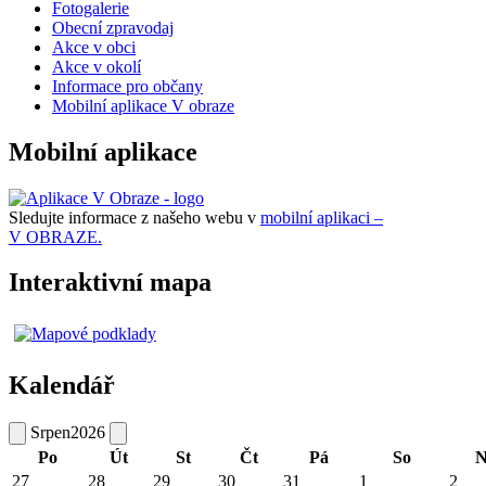
Fotogalerie
Obecní zpravodaj
Akce v obci
Akce v okolí
Informace pro občany
Mobilní aplikace V obraze
Mobilní aplikace
Sledujte informace z našeho webu v
mobilní aplikaci –
V OBRAZE.
Interaktivní mapa
Kalendář
Srpen
2026
Po
Út
St
Čt
Pá
So
N
27
28
29
30
31
1
2