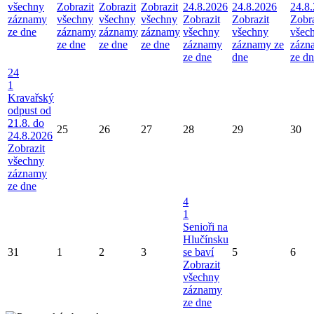
všechny
Zobrazit
Zobrazit
Zobrazit
24.8.2026
24.8.2026
24.8
záznamy
všechny
všechny
všechny
Zobrazit
Zobrazit
Zobra
ze dne
záznamy
záznamy
záznamy
všechny
všechny
všec
ze dne
ze dne
ze dne
záznamy
záznamy ze
zázn
ze dne
dne
ze d
24
1
Kravařský
odpust od
21.8. do
25
26
27
28
29
30
24.8.2026
Zobrazit
všechny
záznamy
ze dne
4
1
Senioři na
Hlučínsku
31
1
2
3
se baví
5
6
Zobrazit
všechny
záznamy
ze dne