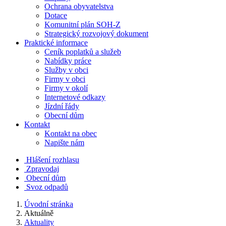
Ochrana obyvatelstva
Dotace
Komunitní plán SOH-Z
Strategický rozvojový dokument
Praktické informace
Ceník poplatků a služeb
Nabídky práce
Služby v obci
Firmy v obci
Firmy v okolí
Internetové odkazy
Jízdní řády
Obecní dům
Kontakt
Kontakt na obec
Napište nám
Hlášení rozhlasu
Zpravodaj
Obecní dům
Svoz odpadů
Úvodní stránka
Aktuálně
Aktuality