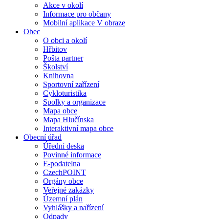
Akce v okolí
Informace pro občany
Mobilní aplikace V obraze
Obec
O obci a okolí
Hřbitov
Pošta partner
Školství
Knihovna
Sportovní zařízení
Cykloturistika
Spolky a organizace
Mapa obce
Mapa Hlučínska
Interaktivní mapa obce
Obecní úřad
Úřední deska
Povinné informace
E-podatelna
CzechPOINT
Orgány obce
Veřejné zakázky
Územní plán
Vyhlášky a nařízení
Odpady