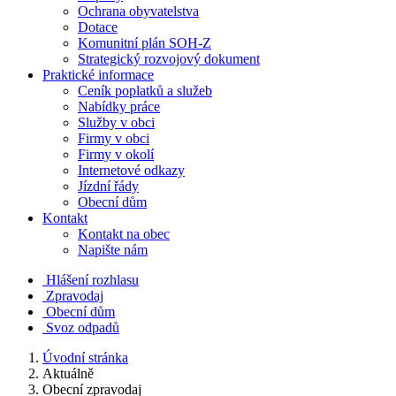
Ochrana obyvatelstva
Dotace
Komunitní plán SOH-Z
Strategický rozvojový dokument
Praktické informace
Ceník poplatků a služeb
Nabídky práce
Služby v obci
Firmy v obci
Firmy v okolí
Internetové odkazy
Jízdní řády
Obecní dům
Kontakt
Kontakt na obec
Napište nám
Hlášení rozhlasu
Zpravodaj
Obecní dům
Svoz odpadů
Úvodní stránka
Aktuálně
Obecní zpravodaj