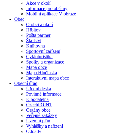
Akce v okolí
Informace pro občany
Mobilní aplikace V obraze
Obec
O obci a okolí
Hřbitov
Pošta partner
Školství
Knihovna
Sportovní zařízení
Cykloturistika
Spolky a organizace
Mapa obce
Mapa Hlučínska
Interaktivní mapa obce
Obecní úřad
Úřední deska
Povinné informace
E-podatelna
CzechPOINT
Orgány obce
Veřejné zakázky
Územní plán
Vyhlášky a nařízení
Odpady