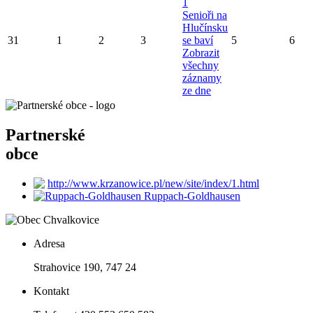
1
Senioři na
Hlučínsku
31
1
2
3
se baví
5
6
Zobrazit
všechny
záznamy
ze dne
Partnerské
obce
http://www.krzanowice.pl/new/site/index/1.html
Ruppach-Goldhausen
Adresa
Strahovice 190, 747 24
Kontakt