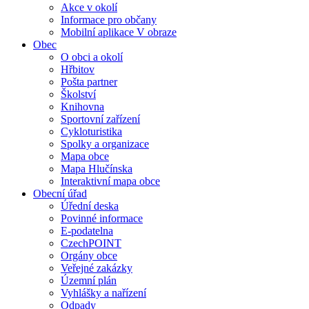
Akce v okolí
Informace pro občany
Mobilní aplikace V obraze
Obec
O obci a okolí
Hřbitov
Pošta partner
Školství
Knihovna
Sportovní zařízení
Cykloturistika
Spolky a organizace
Mapa obce
Mapa Hlučínska
Interaktivní mapa obce
Obecní úřad
Úřední deska
Povinné informace
E-podatelna
CzechPOINT
Orgány obce
Veřejné zakázky
Územní plán
Vyhlášky a nařízení
Odpady