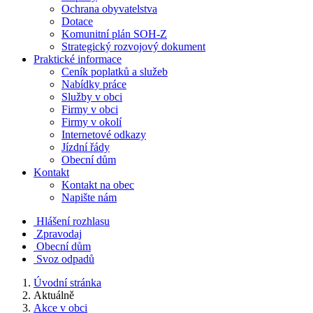
Ochrana obyvatelstva
Dotace
Komunitní plán SOH-Z
Strategický rozvojový dokument
Praktické informace
Ceník poplatků a služeb
Nabídky práce
Služby v obci
Firmy v obci
Firmy v okolí
Internetové odkazy
Jízdní řády
Obecní dům
Kontakt
Kontakt na obec
Napište nám
Hlášení rozhlasu
Zpravodaj
Obecní dům
Svoz odpadů
Úvodní stránka
Aktuálně
Akce v obci