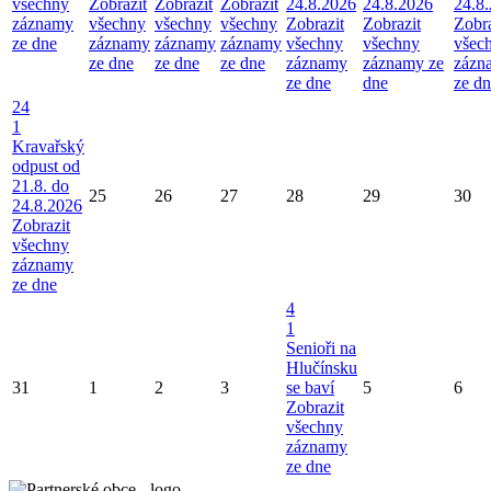
všechny
Zobrazit
Zobrazit
Zobrazit
24.8.2026
24.8.2026
24.8
záznamy
všechny
všechny
všechny
Zobrazit
Zobrazit
Zobra
ze dne
záznamy
záznamy
záznamy
všechny
všechny
všec
ze dne
ze dne
ze dne
záznamy
záznamy ze
zázn
ze dne
dne
ze d
24
1
Kravařský
odpust od
21.8. do
25
26
27
28
29
30
24.8.2026
Zobrazit
všechny
záznamy
ze dne
4
1
Senioři na
Hlučínsku
31
1
2
3
se baví
5
6
Zobrazit
všechny
záznamy
ze dne