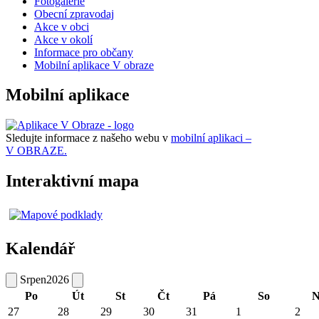
Fotogalerie
Obecní zpravodaj
Akce v obci
Akce v okolí
Informace pro občany
Mobilní aplikace V obraze
Mobilní aplikace
Sledujte informace z našeho webu v
mobilní aplikaci –
V OBRAZE.
Interaktivní mapa
Kalendář
Srpen
2026
Po
Út
St
Čt
Pá
So
N
27
28
29
30
31
1
2