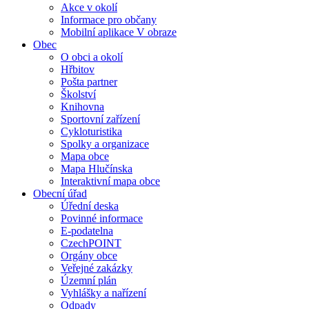
Akce v okolí
Informace pro občany
Mobilní aplikace V obraze
Obec
O obci a okolí
Hřbitov
Pošta partner
Školství
Knihovna
Sportovní zařízení
Cykloturistika
Spolky a organizace
Mapa obce
Mapa Hlučínska
Interaktivní mapa obce
Obecní úřad
Úřední deska
Povinné informace
E-podatelna
CzechPOINT
Orgány obce
Veřejné zakázky
Územní plán
Vyhlášky a nařízení
Odpady