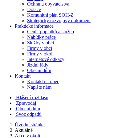
Ochrana obyvatelstva
Dotace
Komunitní plán SOH-Z
Strategický rozvojový dokument
Praktické informace
Ceník poplatků a služeb
Nabídky práce
Služby v obci
Firmy v obci
Firmy v okolí
Internetové odkazy
Jízdní řády
Obecní dům
Kontakt
Kontakt na obec
Napište nám
Hlášení rozhlasu
Zpravodaj
Obecní dům
Svoz odpadů
Úvodní stránka
Aktuálně
Akce v okolí