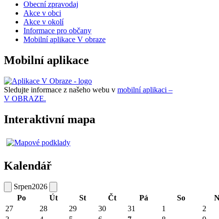
Obecní zpravodaj
Akce v obci
Akce v okolí
Informace pro občany
Mobilní aplikace V obraze
Mobilní aplikace
Sledujte informace z našeho webu v
mobilní aplikaci –
V OBRAZE.
Interaktivní mapa
Kalendář
Srpen
2026
Po
Út
St
Čt
Pá
So
N
27
28
29
30
31
1
2